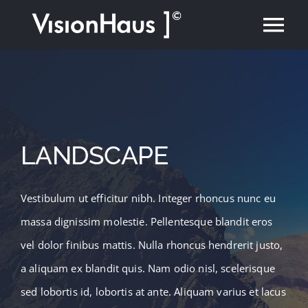
Zum
Tog
Inhalt
springen
Nav
Home
Portfolio
LANDSCAPE
Leistungen
Vestibulum ut efficitur nibh. Integer rhoncus nunc eu
Kontakt
massa dignissim molestie. Pellentesque blandit eros
vel dolor finibus mattis. Nulla rhoncus hendrerit justo,
a aliquam ex blandit quis. Nam odio nisl, scelerisque
sed lobortis id, lobortis at ante. Aliquam varius et lacus